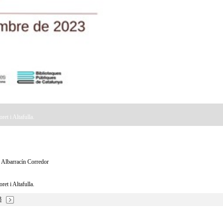
ret i Altafulla.
ier Albarracín Corredor
ret i Altafulla.
3