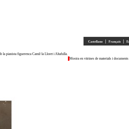
|
|
Castellano
Français
E
 la pianista figuerenca Camil·la Lloret i Altafulla.
Mostra en vitrines de materials i documents r