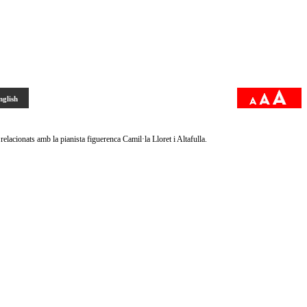
nglish
elacionats amb la pianista figuerenca Camil·la Lloret i Altafulla.