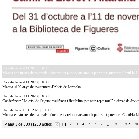
Data de l'acte 9.11.2023 | 10.00h
Mostra en vitrines de materials i documents relacionats amb la pianista figuerenca Camil·la Llo
Data de l'acte 9.11.2023 | 10.00h
Mostra «100 anys del naixement d'Alícia de Larrocha»
Data de l'acte 9.11.2023 | 18.30h
Conferència: "La crisi de l’aigua: resiliència i flexibilitat per a un repte total" a càrrec de Jav
Data de l'acte 10.11.2023 | 10.00h
Mostra en vitrines de materials i documents relacionats amb la pianista figuerenca Camil·la Llo
[1]
2
3
4
5
6
7
301
302
30
Plana 1 de 303 (1210 actes)
…
10.7.2026
Acollim l'exposició «Vicenç Pagès Jordà,