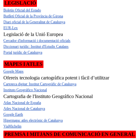
LEGISLACIÓ
Boletín Oficial del Estado
Butlletí Oficial de la Província de Girona
Diari oficial de la Generalitat de Catalunya
EUR-Lex
Legislació de la Unió Europea
Cercador d'informació i documentació oficials
Diccionari jurídic: Institut d'Estudis Catalans
Portal jurídic de Catalunya
MAPES I ATLES
Google Maps
Ofereix tecnologia cartogràfica potent i fàcil d’utilitzar
Cartoteca digitat: Institut Cartogràfic de Catalunya
Instituto Geográfico Nacional
Cartografia de l'Instituto Geográfico Nacional
Atlas Nacional de España
Atles Nacional de Catalunya
Google Earth
Hipermapa: atles electrònic de Catalunya
ViaMichelin
PREMSA I MITJANS DE COMUNICACIÓ EN GENERAL