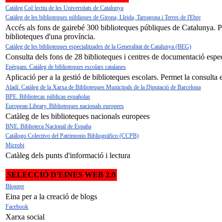
Catàleg Col·lectiu de les Universitats de Catalunya
Catàleg de les biblioteques públiques de Girona, Lleida, Tarragona i Terres de l'Ebre
Accés als fons de gairebé 300 biblioteques públiques de Catalunya. Per
biblioteques d'una província.
Catàleg de les biblioteques especialitzades de la Generalitat de Catalunya (BEG)
Consulta dels fons de 28 biblioteques i centres de documentació especi
Epèrgam. Catàleg de biblioteques escolars catalanes
Aplicació per a la gestió de biblioteques escolars. Permet la consulta e
Aladí. Catàleg de la Xarxa de Biblioteques Municipals de la Diputació de Barcelona
BPE. Bibliotecas públicas españolas
European Library. Biblioteques nacionals europees
Catàleg de les biblioteques nacionals europees
BNE. Biblioteca Nacional de España
Catálogo Colectivo del Patrimonio Bibliográfico (CCPB)
Microbi
Catàleg dels punts d'informació i lectura
SELECCIÓ D'EINES WEB 2.0
Blogger
Eina per a la creació de blogs
Facebook
Xarxa social