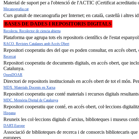
Material de suport per a l'obtenció de l'ACTIC (Certificat acreditatiu
Mecanografia.cat
Curs gratuït de mecanografia per Internet; en català, castellà i altres 
BASES DE DADES I REPOSITORIS DIGITALS
Recolecta. Recolector de ciencia abierta
Plataforma que agrupa tots els repositoris científics de l'estat espanyol
RACO. Revistes Catalanes amb Accés Obert
Repositori cooperatiu des del que es poden consultar, en accés obert, els
Recercat
Repositori cooperatiu de documents digitals, en accés obert, que inclou 
Catalunya.
OpenDOAR
Directori de repositoris institucionals en accés obert de tot el món. Pe
MDX. Materials Docents en Xarxa
Repositori cooperatiu que conté materials i recursos digitals resultants
MDC. Memòria Digital de Catalunya
Repositori cooperatiu que conté, en accés obert, col·leccions digitali
Hispana
Reuneix les col·leccions digitals d´arxius, biblioteques i museus co
DART-Europe
Associació de biblioteques de recerca i de consorcis bibliotecaris que t
europees