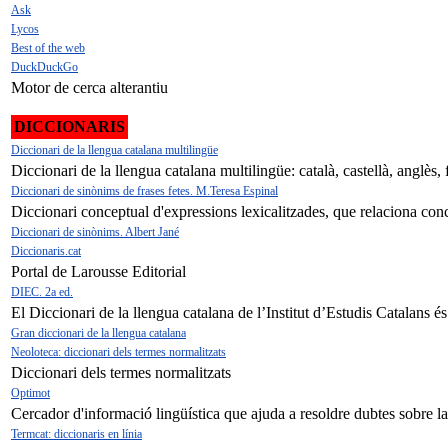
Ask
Lycos
Best of the web
DuckDuckGo
Motor de cerca alterantiu
DICCIONARIS
Diccionari de la llengua catalana multilingüe
Diccionari de la llengua catalana multilingüe: català, castellà, anglès,
Diccionari de sinònims de frases fetes. M.Teresa Espinal
Diccionari conceptual d'expressions lexicalitzades, que relaciona con
Diccionari de sinònims. Albert Jané
Diccionaris.cat
Portal de Larousse Editorial
DIEC. 2a ed.
El Diccionari de la llengua catalana de l’Institut d’Estudis Catalans és
Gran diccionari de la llengua catalana
Neoloteca: diccionari dels termes normalitzats
Diccionari dels termes normalitzats
Optimot
Cercador d'informació lingüística que ajuda a resoldre dubtes sobre la
Termcat: diccionaris en línia