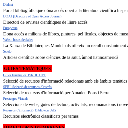
Dialnet
Portal bibliogràfic que dóna accés obert a la literatura científica hispa
DOAJ (Directory of Open Access Journal)
Directori de revistes científiques de lliure accés
Europeana
Dona accés a milions de llibres, pintures, pel·lícules, objectes de mus
Webs i bases de dades
La Xarxa de Biblioteques Municipals ofereix un recull constantment ac
Scielo
Articles científics sobre ciències de la salut, àmbit llatinoamericà
GUIES TEMÀTIQUES
Guies temàtiques. BibTIC UPF
Selecció de recursos d'informació relacionats amb els àmbits temàtics 
SERI: Selecció de recursos d'interès
Selecció de recursos d'informació per Amadeu Pons i Serra
Prestatges Virtuals
Seleccions de webs, guies de lectura, activitats, recomanacions i nove
Recursos d'informació. Biblioteca UdG
Recursos electrònics classificats per temes
DIRECTORIS D'EMPRESES