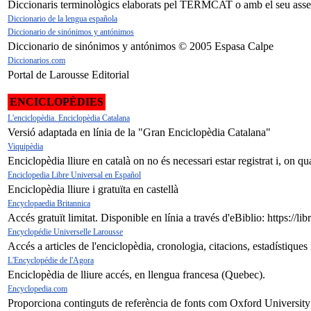
Diccionaris terminològics elaborats pel TERMCAT o amb el seu asses
Diccionario de la lengua española
Diccionario de sinónimos y antónimos
Diccionario de sinónimos y antónimos © 2005 Espasa Calpe
Diccionarios.com
Portal de Larousse Editorial
ENCICLOPÈDIES
L'enciclopèdia. Enciclopèdia Catalana
Versió adaptada en línia de la "Gran Enciclopèdia Catalana"
Viquipèdia
Enciclopèdia lliure en català on no és necessari estar registrat i, on q
Enciclopedia Libre Universal en Español
Enciclopèdia lliure i gratuïta en castellà
Encyclopaedia Britannica
Accés gratuït limitat. Disponible en línia a través d'eBiblio: https://lib
Encyclopédie Universelle Larousse
Accés a articles de l'enciclopèdia, cronologia, citacions, estadístiques 
L'Encyclopédie de l'Agora
Enciclopèdia de lliure accés, en llengua francesa (Quebec).
Encyclopedia.com
Proporciona continguts de referència de fonts com Oxford Universit