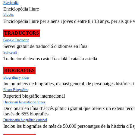
Everipedia
Enciclopèdia lliure
Vikidia
Enciclopèdia lliure per a nens i joves d'entre 8 i 13 anys, per als que
TRADUCTORS
Google Traductor
Servei gratuït de traducció d'idiomes en línia
Softcatalà
Traductor de textos castellà-català i català-castellà
BIOGRAFIES
Biografías y vidas
Inclou milers de biografies, d'abast general, de personatges històrics 
Busca Biografias
Repertori biogràfic internacional
Diccionari biogràfic de dones
Diccionari en línia d’accés públic i gratuït que ofereix un extens recorre
través de 655 biografies
Diccionario biográfico español
Inclou les biografies de més de 50.000 personatges de la història d'E