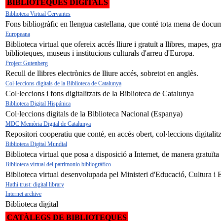
BIBLIOTEQUES DIGITALS
Biblioteca Virtual Cervantes
Fons bibliogràfic en llengua castellana, que conté tota mena de documen
Europeana
Biblioteca virtual que ofereix accés lliure i gratuït a llibres, mapes, 
biblioteques, museus i institucions culturals d'arreu d'Europa.
Project Gutenberg
Recull de llibres electrònics de lliure accés, sobretot en anglès.
Col·leccions digitals de la Biblioteca de Catalunya
Col·leccions i fons digitalitzats de la Biblioteca de Catalunya
Biblioteca Digital Hispánica
Col·leccions digitals de la Biblioteca Nacional (Espanya)
MDC Memòria Digital de Catalunya
Repositori cooperatiu que conté, en accés obert, col·leccions digitali
Biblioteca Digital Mundial
Biblioteca virtual que posa a disposició a Internet, de manera gratuïta
Biblioteca virtual del patrimonio bibliográfico
Biblioteca virtual desenvolupada pel Ministeri d'Educació, Cultura i 
Hathi trust: digital library
Internet archive
Biblioteca digital
CATÀLEGS DE BIBLIOTEQUES