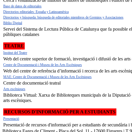
Cerca i visualització de milions de llibres de biblioteques i editors de 
Base de datos de editoriales
Directorios editoriales: España y Latinoamérica
Directorios y búsqueda: búsqueda de editoriales miembros de Gremios y Asociaciones
Biblio Digital
Servei del Sistema de Lectura Pública de Catalunya que fa possible el p
públiques catalanes
TEATRE
Institut del Teatre
Web del centre superior de formació, investigació i difusió de les arts
Centre de Documentació i Museu de les Arts Escèniques
Web del centre de referència d’informació i recerca de les arts escèni
MAE: Centre de Documentació i Museu de les Arts Escèniques
Centre de documentació teatral
Arts escèniques
Biblioteca Virtual: Xarxa de Biblioteques municipals de la Diputació 
arts escèniques.
RECURSOS D'INFORMACIÓ PER A ESTUDIANTS
Presentació
Presentació de recursos d'informació per a estudiants de secundària i b
Biblioteca Fages de Climent - Plaça del Sol, 11 - 17600 Figueres | T