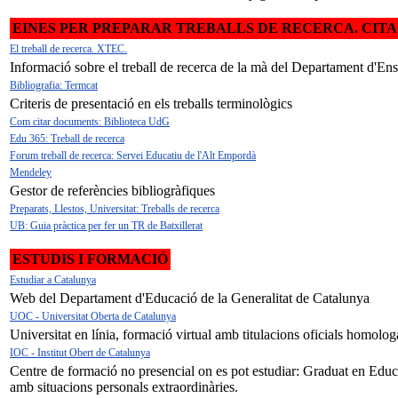
EINES PER PREPARAR TREBALLS DE RECERCA. CITA
El treball de recerca. XTEC.
Informació sobre el treball de recerca de la mà del Departament d'E
Bibliografia: Termcat
Criteris de presentació en els treballs terminològics
Com citar documents: Biblioteca UdG
Edu 365: Treball de recerca
Forum treball de recerca: Servei Educatiu de l'Alt Empordà
Mendeley
Gestor de referències bibliogràfiques
Preparats, Llestos, Universitat: Treballs de recerca
UB: Guia pràctica per fer un TR de Batxillerat
ESTUDIS I FORMACIÓ
Estudiar a Catalunya
Web del Departament d'Educació de la Generalitat de Catalunya
UOC - Universitat Oberta de Catalunya
Universitat en línia, formació virtual amb titulacions oficials homolog
IOC - Institut Obert de Catalunya
Centre de formació no presencial on es pot estudiar: Graduat en Educa
amb situacions personals extraordinàries.