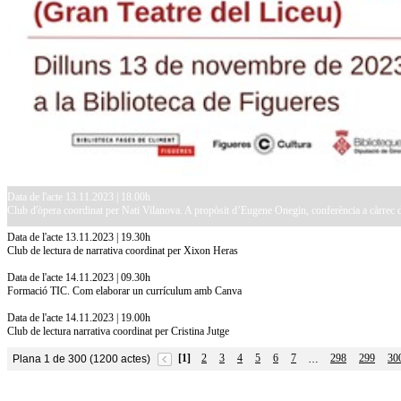
Data de l'acte 13.11.2023 | 18.00h
Club d'òpera coordinat per Nati Vilanova. A propòsit d’Eugene Onegin, conferència a càrrec 
Data de l'acte 13.11.2023 | 19.30h
Club de lectura de narrativa coordinat per Xixon Heras
Data de l'acte 14.11.2023 | 09.30h
Formació TIC. Com elaborar un currículum amb Canva
Data de l'acte 14.11.2023 | 19.00h
Club de lectura narrativa coordinat per Cristina Jutge
[1]
2
3
4
5
6
7
298
299
30
Plana 1 de 300 (1200 actes)
…
10.7.2026
Acollim l'exposició «Vicenç Pagès Jordà,