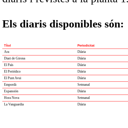
Els diaris disponibles són:
Títol
Periodicitat
Ara
Diària
Diari de Girona
Diària
El País
Diària
El Periódico
Diària
El Punt Avui
Diària
Empordà
Setmanal
Expansión
Diària
Hora Nova
Setmanal
La Vanguardia
Diària