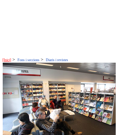
>
>
[Inici]
Fons i seccions
Diaris i revistes