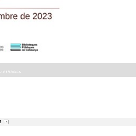
ret i Altafulla.
8