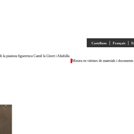
|
|
Castellano
Français
E
 la pianista figuerenca Camil·la Lloret i Altafulla.
Mostra en vitrines de materials i documents r