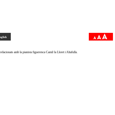
nglish
elacionats amb la pianista figuerenca Camil·la Lloret i Altafulla.