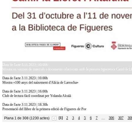
Data de l'acte 3.11.2023 | 10.00h
Mostra en vitrines de materials i documents relacionats amb la pianista figuerenca Camil·la Llo
Data de l'acte 3.11.2023 | 10.00h
Mostra «100 anys del naixement d'Alícia de Larrocha»
Data de l'acte 3.11.2023 | 16.00h
Club de lectura fàcil coordinat per Yolanda Alcalá
Data de l'acte 3.11.2023 | 18.30h
Presentació del llibre de la primera edició de Figueres de Por
[1]
2
3
4
5
6
7
306
307
30
Plana 1 de 308 (1230 actes)
…
10.7.2026
Acollim l'exposició «Vicenç Pagès Jordà,