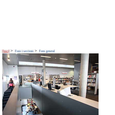
>
>
[Inici]
Fons i seccions
Fons general