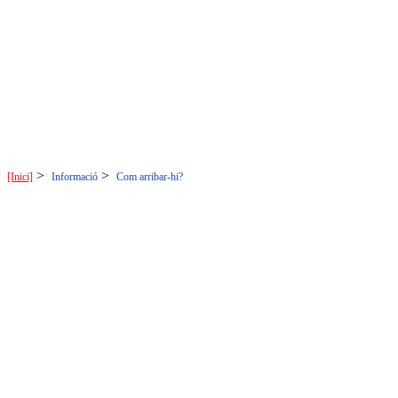
>
>
[Inici]
Informació
Com arribar-hi?