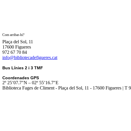
Com arribar-hi?
Plaça del Sol, 11
17600 Figueres
972 67 70 84
info@bibliotecadefigueres.cat
Bus Línies 2 i 3 TMF
Coordenades GPS
2º 25’07.7"N – 02º 55’16.7"E
Biblioteca Fages de Climent - Plaça del Sol, 11 - 17600 Figueres | T