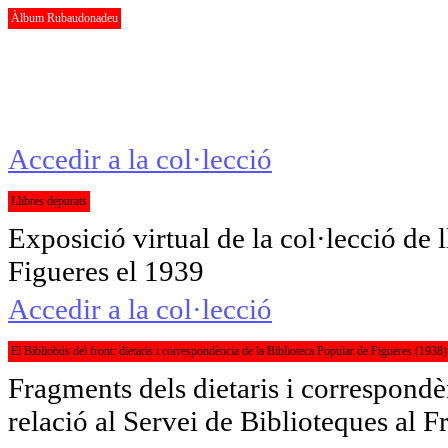
Àlbum Rubaudonadeu
Fons de 555 fotografies, testimoni de 
empordanesa (paisatge, pobles, gent, of
finals del segle XIX.
Accedir a la col·lecció
Llibres depurats
Exposició virtual de la col·lecció de 
Figueres el 1939
Accedir a la col·lecció
El Bibliobús del front: dietaris i correspondència de la Biblioteca Popular de Figueres (1938)
Fragments dels dietaris i correspondè
relació al Servei de Biblioteques al Fro