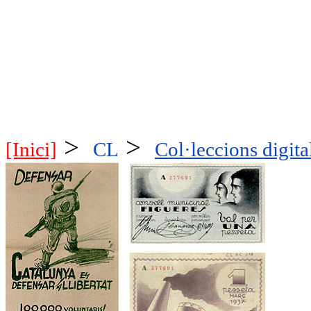
>
>
[Inici]
CL
Col·leccions digita