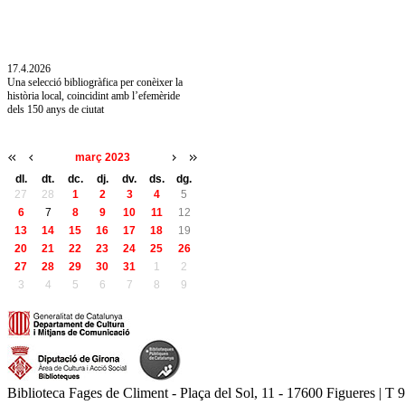
10.7.2026
Acollim l'exposició «Vicenç Pagès Jordà,
l'art de llegir» de la Diputació de Girona fins
a l'1 de setembre
17.4.2026
Una selecció bibliogràfica per conèixer la
història local, coincidint amb l’efemèride
dels 150 anys de ciutat
març 2023
dl.
dt.
dc.
dj.
dv.
ds.
dg.
27
28
1
2
3
4
5
6
7
8
9
10
11
12
13
14
15
16
17
18
19
20
21
22
23
24
25
26
27
28
29
30
31
1
2
3
4
5
6
7
8
9
Biblioteca Fages de Climent - Plaça del Sol, 11 - 17600 Figueres | T