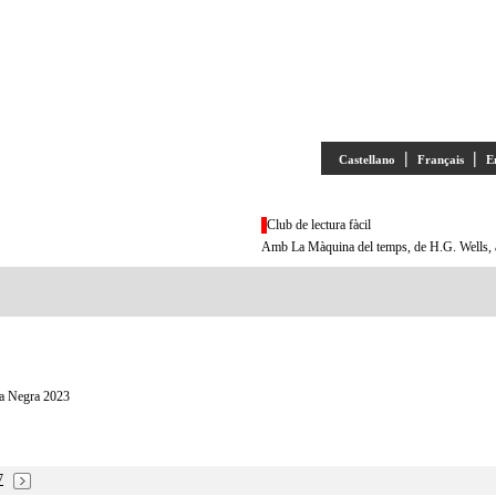
|
|
Castellano
Français
E
Club de lectura fàcil
Amb La Màquina del temps, de H.G. Wells, 
eba Negra 2023
7