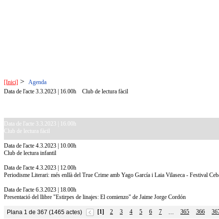
>
[Inici]
Agenda
Data de l'acte 3.3.2023 | 16.00h
Club de lectura fàcil
Data de l'acte 3.3.2023 | 16.00h
Club de lectura fàcil
Data de l'acte 4.3.2023 | 10.00h
Club de lectura infantil
Data de l'acte 4.3.2023 | 12.00h
Periodisme Literari: més enllà del True Crime amb Yago García i Laia Vilaseca - Festival C
Data de l'acte 6.3.2023 | 18.00h
Presentació del llibre "Estirpes de linajes: El comienzo" de Jaime Jorge Cordón
[1]
2
3
4
5
6
7
365
366
36
Plana 1 de 367 (1465 actes)
…