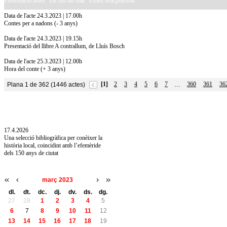
Presentació llibre "Els fils del mar" d'Inés Macpherson
Data de l'acte 24.3.2023 | 17.00h
Contes per a nadons (- 3 anys)
Data de l'acte 24.3.2023 | 19.15h
Presentació del llibre A contrallum, de Lluís Bosch
Data de l'acte 25.3.2023 | 12.00h
Hora del conte (+ 3 anys)
[1]
2
3
4
5
6
7
360
361
36
Plana 1 de 362 (1446 actes)
…
10.7.2026
Acollim l'exposició «Vicenç Pagès Jordà,
l'art de llegir» de la Diputació de Girona fins
a l'1 de setembre
17.4.2026
Una selecció bibliogràfica per conèixer la
història local, coincidint amb l’efemèride
dels 150 anys de ciutat
març 2023
dl.
dt.
dc.
dj.
dv.
ds.
dg.
27
28
1
2
3
4
5
6
7
8
9
10
11
12
13
14
15
16
17
18
19