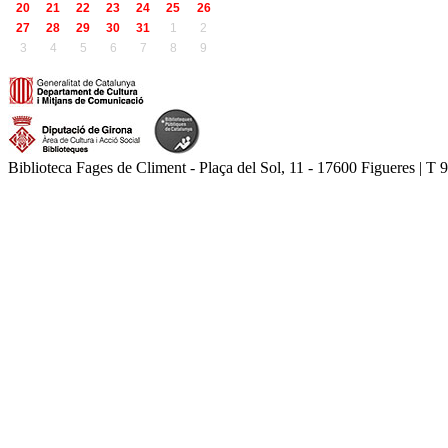
20
21
22
23
24
25
26
27
28
29
30
31
1
2
3
4
5
6
7
8
9
Biblioteca Fages de Climent - Plaça del Sol, 11 - 17600 Figueres | T