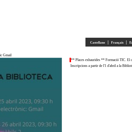
|
|
Castellano
Français
E
ic Gmail
** Places exhaurides ** Formació TIC. El c
Inscripcions a partir de l'1 d'abril a la Bibli