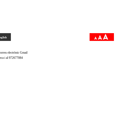
nglish
orreu electrònic Gmail
oteca i al 972677084