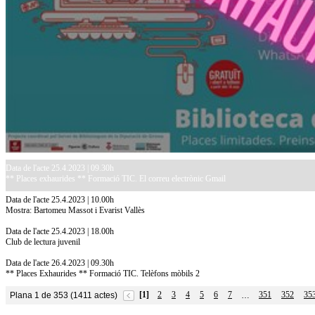
Data de l'acte 25.4.2023 | 09.30h
** Places exhaurides ** Formació TIC. El correu electrònic Gmail
Data de l'acte 25.4.2023 | 10.00h
Mostra: Bartomeu Massot i Evarist Vallès
Data de l'acte 25.4.2023 | 18.00h
Club de lectura juvenil
Data de l'acte 26.4.2023 | 09.30h
** Places Exhaurides ** Formació TIC. Telèfons mòbils 2
[1]
2
3
4
5
6
7
351
352
35
Plana 1 de 353 (1411 actes)
…
10.7.2026