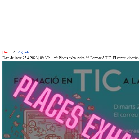
>
[Inici]
Agenda
Data de l'acte 25.4.2023 | 09.30h
** Places exhaurides ** Formació TIC. El correu electròn