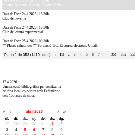
Data de l'acte 24.4.2023 | 10.00h
Mostra: Bartomeu Massot i Evarist Vallès
Data de l'acte 24.4.2023 | 16.30h
Club de novel·la
Data de l'acte 24.4.2023 | 18.30h
Club de lectura experimental
Data de l'acte 25.4.2023 | 09.30h
** Places exhaurides ** Formació TIC. El correu electrònic Gmail
[1]
2
3
4
5
6
7
351
352
35
Plana 1 de 353 (1410 actes)
…
10.7.2026
Acollim l'exposició «Vicenç Pagès Jordà,
l'art de llegir» de la Diputació de Girona fins
a l'1 de setembre
17.4.2026
Una selecció bibliogràfica per conèixer la
història local, coincidint amb l’efemèride
dels 150 anys de ciutat
abril 2023
dl.
dt.
dc.
dj.
dv.
ds.
dg.
27
28
29
30
31
1
2
3
4
5
6
7
8
9