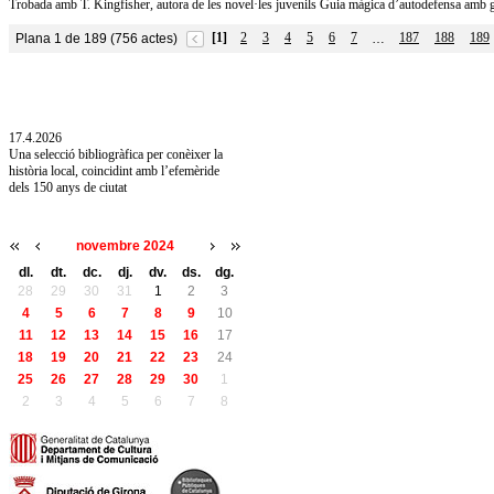
Trobada amb T. Kingfisher, autora de les novel·les juvenils Guia màgica d’autodefensa amb ga
[1]
2
3
4
5
6
7
187
188
189
Plana 1 de 189 (756 actes)
…
10.7.2026
Acollim l'exposició «Vicenç Pagès Jordà,
l'art de llegir» de la Diputació de Girona fins
a l'1 de setembre
17.4.2026
Una selecció bibliogràfica per conèixer la
història local, coincidint amb l’efemèride
dels 150 anys de ciutat
novembre 2024
dl.
dt.
dc.
dj.
dv.
ds.
dg.
28
29
30
31
1
2
3
4
5
6
7
8
9
10
11
12
13
14
15
16
17
18
19
20
21
22
23
24
25
26
27
28
29
30
1
2
3
4
5
6
7
8