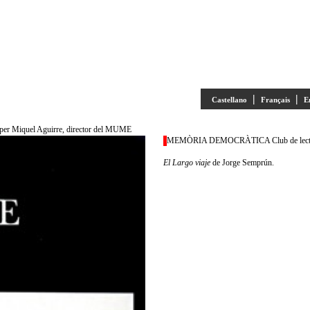
|
|
Castellano
Français
E
 Miquel Aguirre, director del MUME
MEMÒRIA DEMOCRÀTICA Club de lectura c
El Largo viaje
de Jorge Semprún.