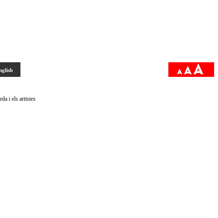
nglish
a i els artistes