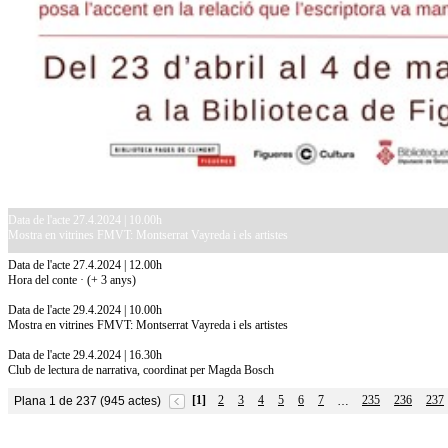
Data de l'acte 27.4.2024 | 10.00h
Mostra en vitrines FMVT: Montserrat Vayreda i els artistes
Data de l'acte 27.4.2024 | 12.00h
Hora del conte · (+ 3 anys)
Data de l'acte 29.4.2024 | 10.00h
Mostra en vitrines FMVT: Montserrat Vayreda i els artistes
Data de l'acte 29.4.2024 | 16.30h
Club de lectura de narrativa, coordinat per Magda Bosch
[1]
2
3
4
5
6
7
235
236
237
Plana 1 de 237 (945 actes)
…
10.7.2026
Acollim l'exposició «Vicenç Pagès Jordà,