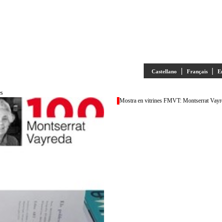
|
|
Castellano
Français
E
es
Mostra en vitrines FMVT: Montserrat Vayred