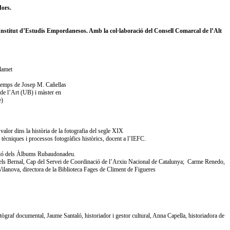
dors.
 Institut d’Estudis Empordanesos. Amb la col·laboració del Consell Comarcal de l’Alt
lamet
 temps de Josep M. Cañellas
 de l’Art (UB) i màster en
e)
lor dins la història de la fotografia del segle XIX
 tècniques i processos fotogràfics històrics, docent a l’IEFC.
fusió dels Àlbums Rubaudonadeu.
gels Bernal, Cap del Servei de Coordinació de l’Arxiu Nacional de Catalunya; Carme Renedo,
lanova, directora de la Biblioteca Fages de Climent de Figueres
otògraf documental, Jaume Santaló, historiador i gestor cultural, Anna Capella, historiadora de