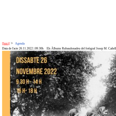
>
[Inici]
Agenda
Data de l'acte 26.11.2022 | 09.30h
Els Àlbums Rubaudonadeu del fotògraf Josep M. Cañellas 