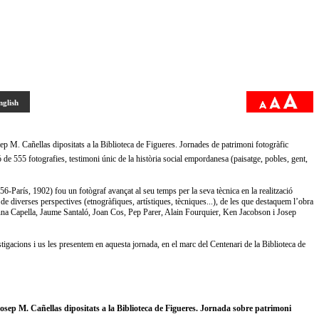
nglish
 M. Cañellas dipositats a la Biblioteca de Figueres. Jornades de patrimoni fotogràfic
e 555 fotografies, testimoni únic de la història social empordanesa (paisatge, pobles, gent,
6-París, 1902) fou un fotògraf avançat al seu temps per la seva tècnica en la realització
s de diverses perspectives (etnogràfiques, artístiques, tècniques...), de les que destaquem l’obra
nna Capella, Jaume Santaló, Joan Cos, Pep Parer, Alain Fourquier, Ken Jacobson i Josep
stigacions i us les presentem en aquesta jornada, en el marc del Centenari de la Biblioteca de
ep M. Cañellas dipositats a la Biblioteca de Figueres. Jornada sobre patrimoni