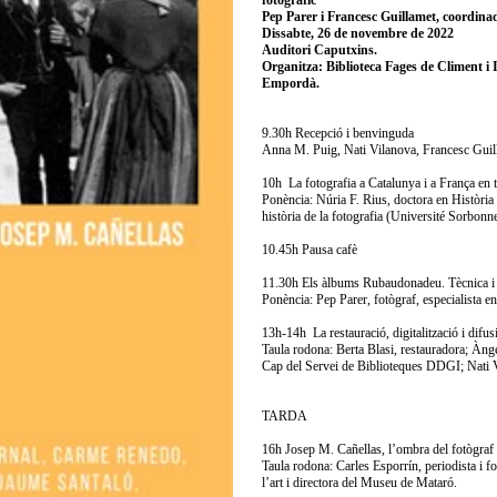
fotogràfic
Pep Parer i Francesc Guillamet, coordina
Dissabte, 26 de novembre de 2022
Auditori Caputxins.
Organitza: Biblioteca Fages de Climent i
Empordà.
9.30h Recepció i benvinguda
Anna M. Puig, Nati Vilanova, Francesc Guil
10h La fotografia a Catalunya i a França en
Ponència: Núria F. Rius, doctora en Història
història de la fotografia (Université Sorbonn
10.45h Pausa cafè
11.30h Els àlbums Rubaudonadeu. Tècnica i va
Ponència: Pep Parer, fotògraf, especialista en
13h-14h La restauració, digitalització i di
Taula rodona: Berta Blasi, restauradora; Àn
Cap del Servei de Biblioteques DDGI; Nati Vi
TARDA
16h Josep M. Cañellas, l’ombra del fotògraf
Taula rodona: Carles Esporrín, periodista i f
l’art i directora del Museu de Mataró.