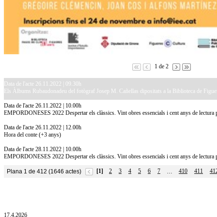
1 de 2
Data de l'acte 26.11.2022 | 09.30h
Els Àlbums Rubaudonadeu del fotògraf Josep M. Cañellas dipositats a la Biblioteca de Figuer
Data de l'acte 26.11.2022 | 10.00h
EMPORDONESES 2022 Despertar els clàssics. Vint obres essencials i cent anys de lectura 
Data de l'acte 26.11.2022 | 12.00h
Hora del conte (+3 anys)
Data de l'acte 28.11.2022 | 10.00h
EMPORDONESES 2022 Despertar els clàssics. Vint obres essencials i cent anys de lectura p
[1]
2
3
4
5
6
7
410
411
41
Plana 1 de 412 (1646 actes)
…
10.7.2026
Acollim l'exposició «Vicenç Pagès Jordà,
l'art de llegir» de la Diputació de Girona fins
a l'1 de setembre
17.4.2026