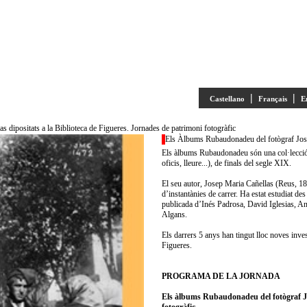
|
|
Castellano
Français
E
dipositats a la Biblioteca de Figueres. Jornades de patrimoni fotogràfic
Els Àlbums Rubaudonadeu del fotògraf Josep
Els àlbums Rubaudonadeu són una col·lecció d
oficis, lleure...), de finals del segle XIX.
El seu autor, Josep Maria Cañellas (Reus, 185
d’instantànies de carrer. Ha estat estudiat de
publicada d’Inés Padrosa, David Iglesias, A
Algans.
Els darrers 5 anys han tingut lloc noves inve
Figueres.
PROGRAMA DE LA JORNADA
Els àlbums Rubaudonadeu del fotògraf Jos