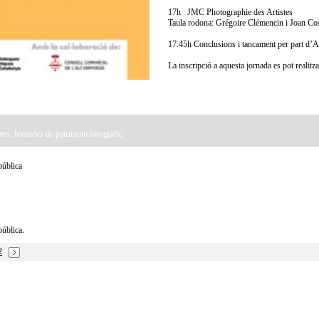
17h JMC Photographie des Artistes
Taula rodona: Grégoire Clémencin i Joan Cos
17.45h Conclusions i tancament per part d’A
La inscripció a aquesta jornada es pot realit
es. Jornades de patrimoni fotogràfic
pública
ública.
2