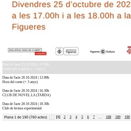
Data de l'acte 25.10.2024 | 17.00h
Contes per a nadons (- 3 anys)
Data de l'acte 26.10.2024 | 12.00h
Hora del conte (+ 3 anys)
Data de l'acte 28.10.2024 | 16.30h
CLUB DE NOVEL.LA (TARDA)
Data de l'acte 28.10.2024 | 18.30h
Club de lectura experimental
[1]
2
3
4
5
6
7
188
189
190
Plana 1 de 190 (760 actes)
…
10.7.2026
Acollim l'exposició «Vicenç Pagès Jordà,