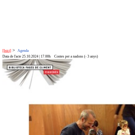
>
[Inici]
Agenda
Data de l'acte 25.10.2024 | 17.00h
Contes per a nadons (- 3 anys)