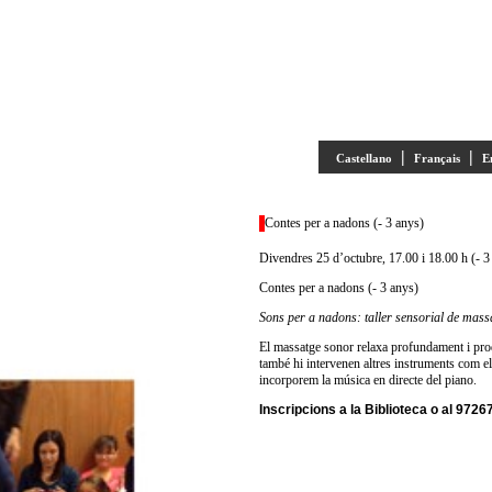
|
|
Castellano
Français
E
Contes per a nadons (- 3 anys)
Divendres 25 d’octubre, 17.00 i 18.00 h (- 3
Contes per a nadons (- 3 anys)
Sons per a nadons: taller sensorial de mass
El massatge sonor relaxa profundament i prod
també hi intervenen altres instruments com el 
incorporem la música en directe del piano.
Inscripcions a la Biblioteca o al 972