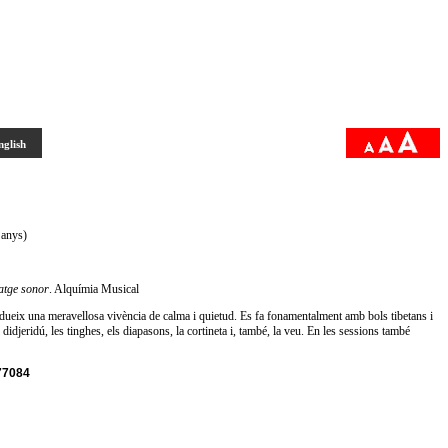
nglish
 anys)
atge sonor
. Alquímia Musical
ueix una meravellosa vivència de calma i quietud. Es fa fonamentalment amb bols tibetans i
didjeridú, les tinghes, els diapasons, la cortineta i, també, la veu. En les sessions també
677084