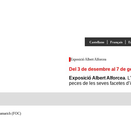
|
|
Castellano
Français
E
Exposició Albert Alforcea
Del 3 de desembre al 7 de g
Exposició Albert Alforcea
. 
peces de les seves facetes d’il
Flamarich (FOC)