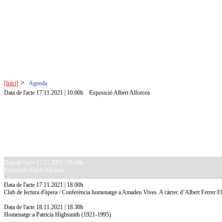
>
[Inici]
Agenda
Data de l'acte 17.11.2021 | 10.00h
Exposició Albert Alforcea
Data de l'acte 17.11.2021 | 10.00h
Exposició Albert Alforcea
Data de l'acte 17.11.2021 | 18.00h
Club de lectura d'òpera / Conferència homenatge a Amadeu Vives. A càrrec d’Albert Ferrer 
Data de l'acte 18.11.2021 | 18.30h
Homenatge a Patricia Highsmith (1921-1995)