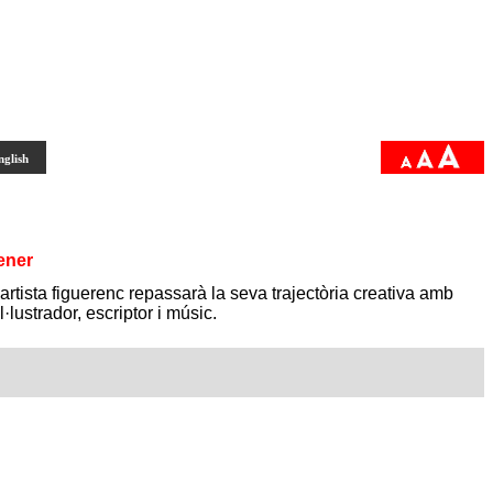
nglish
ener
L’artista figuerenc repassarà la seva trajectòria creativa amb
·lustrador, escriptor i músic.