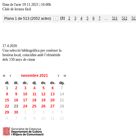
Data de l'acte 19.11.2021 | 16.00h
Club de lectura fàcil
[1]
2
3
4
5
6
7
511
512
51
Plana 1 de 513 (2052 actes)
…
10.7.2026
Acollim l'exposició «Vicenç Pagès Jordà,
l'art de llegir» de la Diputació de Girona fins
a l'1 de setembre
17.4.2026
Una selecció bibliogràfica per conèixer la
història local, coincidint amb l’efemèride
dels 150 anys de ciutat
novembre 2021
dl.
dt.
dc.
dj.
dv.
ds.
dg.
1
2
3
4
5
6
7
8
9
10
11
12
13
14
15
16
17
18
19
20
21
22
23
24
25
26
27
28
29
30
1
2
3
4
5
6
7
8
9
10
11
12