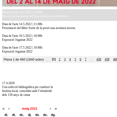
Data de l'acte 14.5.2022 | 10.00h
Mostra de documents del fons històric de la Biblioteca
Data de l'acte 14.5.2022 | 11.00h
Presentació del llibre Sortir de la presó una aventura incerta.
Data de l'acte 16.5.2022 | 10.00h
Exposició Jugamat 2022
Data de l'acte 17.5.2022 | 10.00h
Exposició Jugamat 2022
[1]
2
3
4
5
6
7
458
459
46
Plana 1 de 460 (1840 actes)
…
10.7.2026
Acollim l'exposició «Vicenç Pagès Jordà,
l'art de llegir» de la Diputació de Girona fins
a l'1 de setembre
17.4.2026
Una selecció bibliogràfica per conèixer la
història local, coincidint amb l’efemèride
dels 150 anys de ciutat
maig 2022
dl.
dt.
dc.
dj.
dv.
ds.
dg.