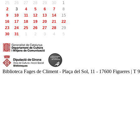
25
26
27
28
29
30
1
2
3
4
5
6
7
8
9
10
11
12
13
14
15
16
17
18
19
20
21
22
23
24
25
26
27
28
29
30
31
1
2
3
4
5
Biblioteca Fages de Climent - Plaça del Sol, 11 - 17600 Figueres | T