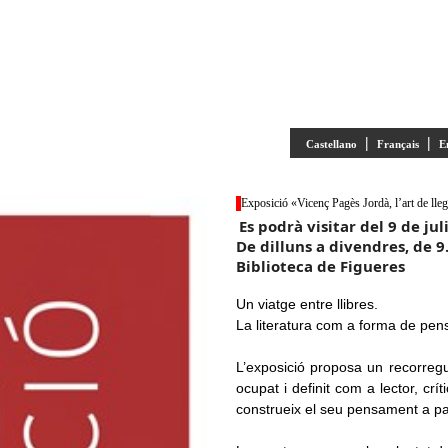
|
|
Castellano
Français
E
Exposició «Vicenç Pagès Jordà, l’art de lleg
Es podrà visitar del 9 de ju
De dilluns a divendres, de 9.
Biblioteca de Figueres
Un viatge entre llibres.
La literatura com a forma de pens
L’exposició proposa un recorregu
ocupat i definit com a lector, crí
construeix el seu pensament a parti