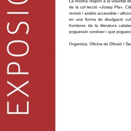
La mostra respon a la voluntat d
de la col·lecció «Josep Pla»,
Clà
revisió i anàlisi accessible i alho
en una forma de divulgació cult
fronteres de la literatura catal
poguessin conèixer i que poguessin
Organitza: Oficina de Difusió / S