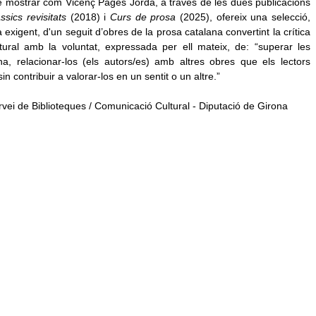
e mostrar com Vicenç Pagès Jordà, a través de les dues publicacions
ssics revisitats
(2018) i
Curs de prosa
(2025), ofereix una selecció,
ra exigent, d'un seguit d’obres de la prosa catalana convertint la crítica
ural amb la voluntat, expressada per ell mateix, de: “superar les
ana, relacionar-los (els autors/es) amb altres obres que els lectors
 contribuir a valorar-los en un sentit o un altre.”
ervei de Biblioteques / Comunicació Cultural - Diputació de Girona