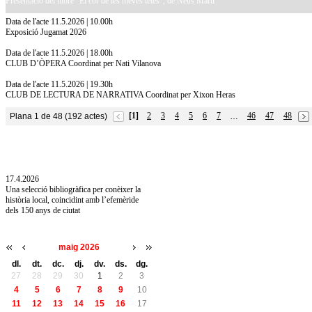
Presentació del llibre "El cor de les meves tetes", de Neus Martí
Data de l'acte 11.5.2026 | 10.00h
Exposició Jugamat 2026
Data de l'acte 11.5.2026 | 18.00h
CLUB D’ÒPERA Coordinat per Nati Vilanova
Data de l'acte 11.5.2026 | 19.30h
CLUB DE LECTURA DE NARRATIVA Coordinat per Xixon Heras
[1]
2
3
4
5
6
7
46
47
48
Plana 1 de 48 (192 actes)
…
10.7.2026
Acollim l'exposició «Vicenç Pagès Jordà,
l'art de llegir» de la Diputació de Girona fins
a l'1 de setembre
17.4.2026
Una selecció bibliogràfica per conèixer la
història local, coincidint amb l’efemèride
dels 150 anys de ciutat
maig 2026
dl.
dt.
dc.
dj.
dv.
ds.
dg.
27
28
29
30
1
2
3
4
5
6
7
8
9
10
11
12
13
14
15
16
17