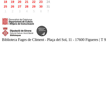
18
19
20
21
22
23
24
25
26
27
28
29
30
31
1
2
3
4
5
6
7
Biblioteca Fages de Climent - Plaça del Sol, 11 - 17600 Figueres | T