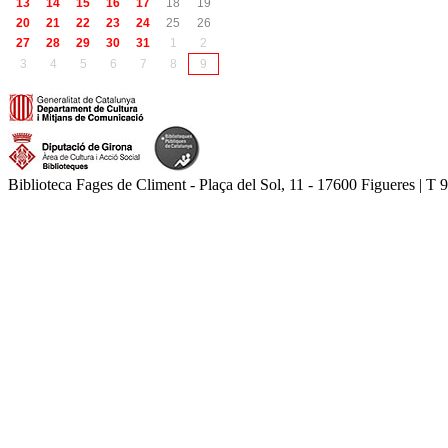
13
14
15
16
17
18
19
20
21
22
23
24
25
26
27
28
29
30
31
1
2
3
4
5
6
7
8
9
Biblioteca Fages de Climent - Plaça del Sol, 11 - 17600 Figueres | T