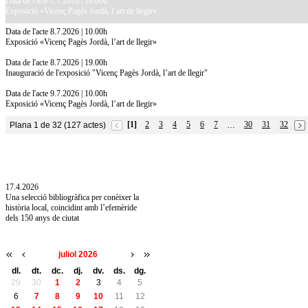
Data de l'acte 7.7.2026 | 10.00h
Exposició «Vicenç Pagès Jordà, l’art de llegir»
Data de l'acte 8.7.2026 | 10.00h
Exposició «Vicenç Pagès Jordà, l’art de llegir»
Data de l'acte 8.7.2026 | 19.00h
Inauguració de l'exposició "Vicenç Pagès Jordà, l’art de llegir"
Data de l'acte 9.7.2026 | 10.00h
Exposició «Vicenç Pagès Jordà, l’art de llegir»
[1]
2
3
4
5
6
7
30
31
32
Plana 1 de 32 (127 actes)
…
10.7.2026
Acollim l'exposició «Vicenç Pagès Jordà,
l'art de llegir» de la Diputació de Girona fins
a l'1 de setembre
17.4.2026
Una selecció bibliogràfica per conèixer la
història local, coincidint amb l’efemèride
dels 150 anys de ciutat
juliol 2026
dl.
dt.
dc.
dj.
dv.
ds.
dg.
29
30
1
2
3
4
5
6
7
8
9
10
11
12