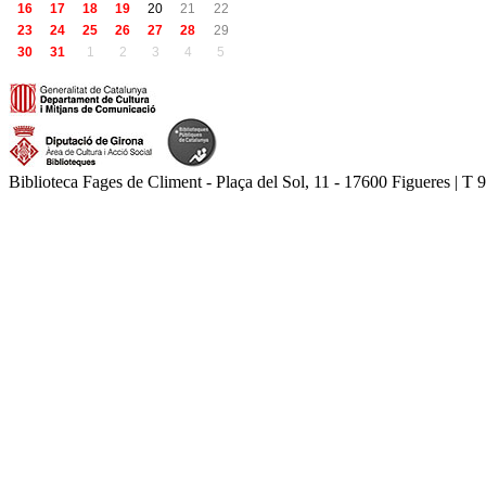
16
17
18
19
20
21
22
23
24
25
26
27
28
29
30
31
1
2
3
4
5
Biblioteca Fages de Climent - Plaça del Sol, 11 - 17600 Figueres | T