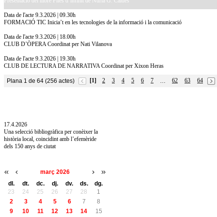
Presentació del llibre Fites d’infinit de Núria G. Caldés
Data de l'acte 9.3.2026 | 09.30h
FORMACIÓ TIC Inicia’t en les tecnologies de la informació i la comunicació
Data de l'acte 9.3.2026 | 18.00h
CLUB D’ÒPERA Coordinat per Nati Vilanova
Data de l'acte 9.3.2026 | 19.30h
CLUB DE LECTURA DE NARRATIVA Coordinat per Xixon Heras
[1]
2
3
4
5
6
7
62
63
64
Plana 1 de 64 (256 actes)
…
10.7.2026
Acollim l'exposició «Vicenç Pagès Jordà,
l'art de llegir» de la Diputació de Girona fins
a l'1 de setembre
17.4.2026
Una selecció bibliogràfica per conèixer la
història local, coincidint amb l’efemèride
dels 150 anys de ciutat
març 2026
dl.
dt.
dc.
dj.
dv.
ds.
dg.
23
24
25
26
27
28
1
2
3
4
5
6
7
8
9
10
11
12
13
14
15