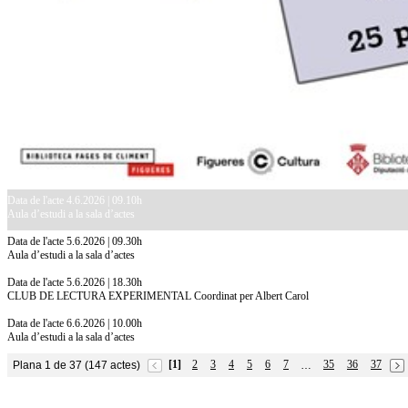
Data de l'acte 4.6.2026 | 09.10h
Aula d’estudi a la sala d’actes
Data de l'acte 5.6.2026 | 09.30h
Aula d’estudi a la sala d’actes
Data de l'acte 5.6.2026 | 18.30h
CLUB DE LECTURA EXPERIMENTAL Coordinat per Albert Carol
Data de l'acte 6.6.2026 | 10.00h
Aula d’estudi a la sala d’actes
[1]
2
3
4
5
6
7
35
36
37
Plana 1 de 37 (147 actes)
…
10.7.2026
Acollim l'exposició «Vicenç Pagès Jordà,