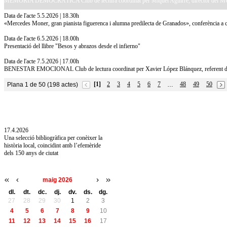
MEMÒRIA DEMOCRÀTICA Club de lectura coordinat per Miquel Aguirre, director del
Data de l'acte 5.5.2026 | 18.30h
«Mercedes Moner, gran pianista figuerenca i alumna predilecta de Granados», conferència a 
Data de l'acte 6.5.2026 | 18.00h
Presentació del llibre "Besos y abrazos desde el infierno"
Data de l'acte 7.5.2026 | 17.00h
BENESTAR EMOCIONAL Club de lectura coordinat per Xavier López Blánquez, referent de 
[1]
2
3
4
5
6
7
48
49
50
Plana 1 de 50 (198 actes)
…
10.7.2026
Acollim l'exposició «Vicenç Pagès Jordà,
l'art de llegir» de la Diputació de Girona fins
a l'1 de setembre
17.4.2026
Una selecció bibliogràfica per conèixer la
història local, coincidint amb l’efemèride
dels 150 anys de ciutat
maig 2026
dl.
dt.
dc.
dj.
dv.
ds.
dg.
27
28
29
30
1
2
3
4
5
6
7
8
9
10
11
12
13
14
15
16
17