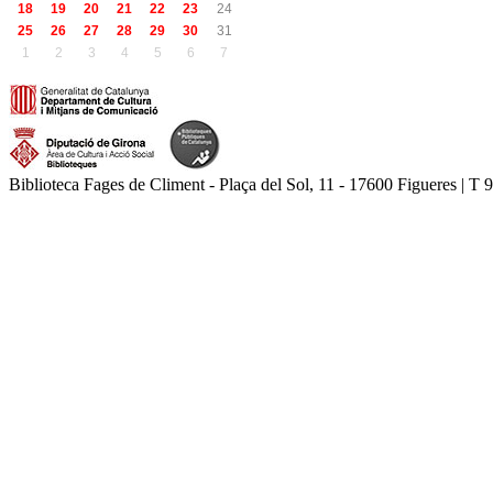
18
19
20
21
22
23
24
25
26
27
28
29
30
31
1
2
3
4
5
6
7
Biblioteca Fages de Climent - Plaça del Sol, 11 - 17600 Figueres | T