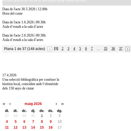
Sortida literària al Port de la Selva amb Josep Maria Dacosta
Data de l'acte 30.5.2026 | 12.00h
Hora del conte
Data de l'acte 1.6.2026 | 09.30h
Aula d’estudi a la sala d’actes
Data de l'acte 2.6.2026 | 09.30h
Aula d’estudi a la sala d’actes
[1]
2
3
4
5
6
7
35
36
37
Plana 1 de 37 (148 actes)
…
10.7.2026
Acollim l'exposició «Vicenç Pagès Jordà,
l'art de llegir» de la Diputació de Girona fins
a l'1 de setembre
17.4.2026
Una selecció bibliogràfica per conèixer la
història local, coincidint amb l’efemèride
dels 150 anys de ciutat
maig 2026
dl.
dt.
dc.
dj.
dv.
ds.
dg.
27
28
29
30
1
2
3
4
5
6
7
8
9
10
11
12
13
14
15
16
17