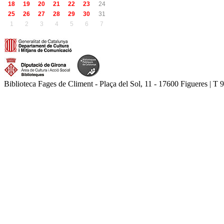
18
19
20
21
22
23
24
25
26
27
28
29
30
31
1
2
3
4
5
6
7
Biblioteca Fages de Climent - Plaça del Sol, 11 - 17600 Figueres | T