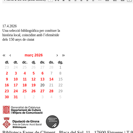
10.7.2026
Acollim l'exposició «Vicenç Pagès Jordà,
l'art de llegir» de la Diputació de Girona fins
a l'1 de setembre
17.4.2026
Una selecció bibliogràfica per conèixer la
història local, coincidint amb l’efemèride
dels 150 anys de ciutat
març 2026
dl.
dt.
dc.
dj.
dv.
ds.
dg.
23
24
25
26
27
28
1
2
3
4
5
6
7
8
9
10
11
12
13
14
15
16
17
18
19
20
21
22
23
24
25
26
27
28
29
30
31
1
2
3
4
5
Biblioteca Fages de Climent - Plaça del Sol, 11 - 17600 Figueres | T