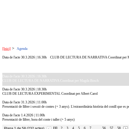
>
[Inici]
Agenda
Data de l'acte 30.3.2026 | 16.30h
CLUB DE LECTURA DE NARRATIVA Coordinat per M
Data de l'acte 30.3.2026 | 16.30h
CLUB DE LECTURA DE NARRATIVA Coordinat per Magda Bosch
Data de l'acte 30.3.2026 | 18.30h
CLUB DE LECTURA EXPERIMENTAL Coordinat per Albert Carol
Data de l'acte 31.3.2026 | 11.00h
Presentació de llibre i sessió de contes (+ 3 anys). L'extraordinària història del conill que es 
Data de l'acte 1.4.2026 | 11.00h
Presentació de llibre, hora del conte i taller (+ 5 anys)
[1]
2
3
4
5
6
7
56
57
58
Plana 1 de 58 (232 actes)
…