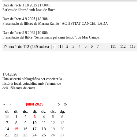
Data de l'acte 11.8.2025 | 17.00h
Parlem de llibres! amb Joan de Boer
Data de l'acte 4.9.2025 | 18.30h
Presentació de llibres de Marina Ramió - ACTIVITAT CANCEL·LADA
Data de l'acte 5.9.2025 | 19.00h
Presentació del llibre "Sense mans pel camí fondo", de Mar Camps
[1]
2
3
4
5
6
7
111
112
113
Plana 1 de 113 (449 actes)
…
10.7.2026
Acollim l'exposició «Vicenç Pagès Jordà,
l'art de llegir» de la Diputació de Girona fins
a l'1 de setembre
17.4.2026
Una selecció bibliogràfica per conèixer la
història local, coincidint amb l’efemèride
dels 150 anys de ciutat
juliol 2025
dl.
dt.
dc.
dj.
dv.
ds.
dg.
30
1
2
3
4
5
6
7
8
9
10
11
12
13
14
15
16
17
18
19
20
21
22
23
24
25
26
27