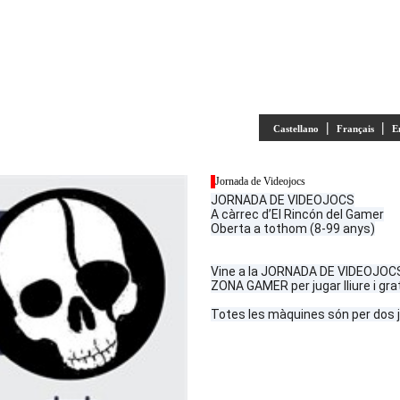
|
|
Castellano
Français
E
Jornada de Videojocs
JORNADA DE VIDEOJOCS
A càrrec d’El Rincón del Gamer
Oberta a tothom (8-99 anys)
Vine a la JORNADA DE VIDEOJOCS! 
ZONA GAMER per jugar lliure i gr
Totes les màquines són per dos ju