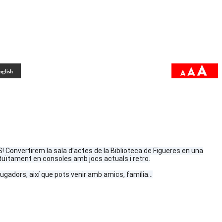
nglish
Convertirem la sala d’actes de la Biblioteca de Figueres en una
atuïtament en consoles amb jocs actuals i retro.
gadors, així que pots venir amb amics, família...