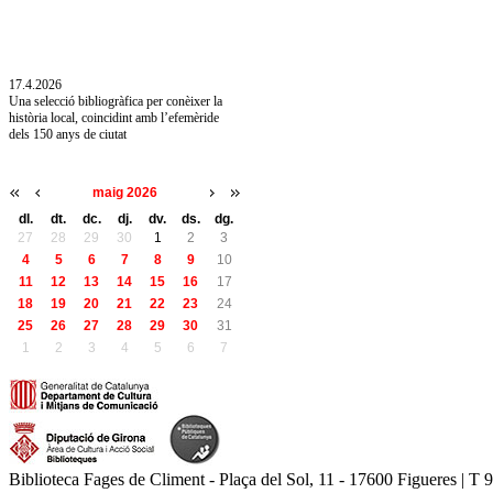
10.7.2026
Acollim l'exposició «Vicenç Pagès Jordà,
l'art de llegir» de la Diputació de Girona fins
a l'1 de setembre
17.4.2026
Una selecció bibliogràfica per conèixer la
història local, coincidint amb l’efemèride
dels 150 anys de ciutat
maig 2026
dl.
dt.
dc.
dj.
dv.
ds.
dg.
27
28
29
30
1
2
3
4
5
6
7
8
9
10
11
12
13
14
15
16
17
18
19
20
21
22
23
24
25
26
27
28
29
30
31
1
2
3
4
5
6
7
Biblioteca Fages de Climent - Plaça del Sol, 11 - 17600 Figueres | T