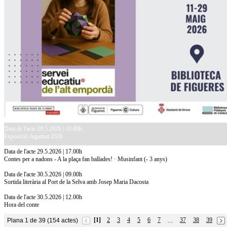
Data de l'acte 29.5.2026 | 10.00h
Exposició Jugamat 2026
Data de l'acte 29.5.2026 | 17.00h
Contes per a nadons - A la plaça fan ballades! · Musinfant (- 3 anys)
Data de l'acte 30.5.2026 | 09.00h
Sortida literària al Port de la Selva amb Josep Maria Dacosta
Data de l'acte 30.5.2026 | 12.00h
Hora del conte
[1]
2
3
4
5
6
7
37
38
39
Plana 1 de 39 (154 actes)
…