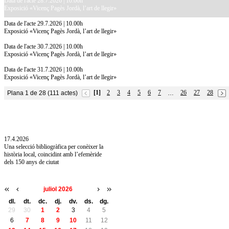
Data de l'acte 28.7.2026 | 10.00h
Exposició «Vicenç Pagès Jordà, l’art de llegir»
Data de l'acte 29.7.2026 | 10.00h
Exposició «Vicenç Pagès Jordà, l’art de llegir»
Data de l'acte 30.7.2026 | 10.00h
Exposició «Vicenç Pagès Jordà, l’art de llegir»
Data de l'acte 31.7.2026 | 10.00h
Exposició «Vicenç Pagès Jordà, l’art de llegir»
[1]
2
3
4
5
6
7
26
27
28
Plana 1 de 28 (111 actes)
…
10.7.2026
Acollim l'exposició «Vicenç Pagès Jordà,
l'art de llegir» de la Diputació de Girona fins
a l'1 de setembre
17.4.2026
Una selecció bibliogràfica per conèixer la
història local, coincidint amb l’efemèride
dels 150 anys de ciutat
juliol 2026
dl.
dt.
dc.
dj.
dv.
ds.
dg.
29
30
1
2
3
4
5
6
7
8
9
10
11
12