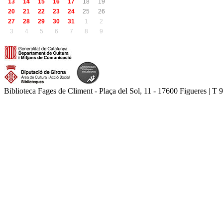
13
14
15
16
17
18
19
20
21
22
23
24
25
26
27
28
29
30
31
1
2
3
4
5
6
7
8
9
Biblioteca Fages de Climent - Plaça del Sol, 11 - 17600 Figueres | T