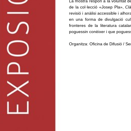
La mostra respon a la voluntat d
de la col·lecció «Josep Pla»,
Clà
revisió i anàlisi accessible i alho
en una forma de divulgació cult
fronteres de la literatura catal
poguessin conèixer i que poguessin
Organitza: Oficina de Difusió / S