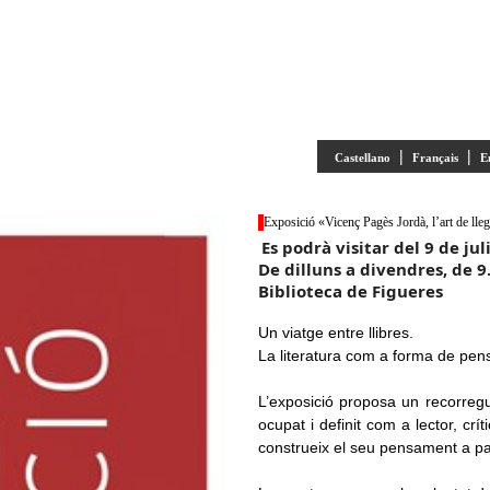
|
|
Castellano
Français
E
Exposició «Vicenç Pagès Jordà, l’art de lleg
Es podrà visitar del 9 de ju
De dilluns a divendres, de 9.
Biblioteca de Figueres
Un viatge entre llibres.
La literatura com a forma de pens
L’exposició proposa un recorregu
ocupat i definit com a lector, crí
construeix el seu pensament a parti