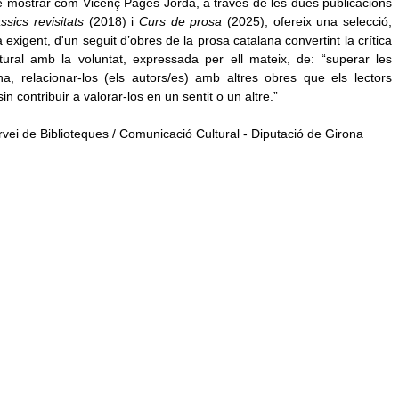
e mostrar com Vicenç Pagès Jordà, a través de les dues publicacions
ssics revisitats
(2018) i
Curs de prosa
(2025), ofereix una selecció,
ra exigent, d'un seguit d’obres de la prosa catalana convertint la crítica
ural amb la voluntat, expressada per ell mateix, de: “superar les
ana, relacionar-los (els autors/es) amb altres obres que els lectors
 contribuir a valorar-los en un sentit o un altre.”
ervei de Biblioteques / Comunicació Cultural - Diputació de Girona