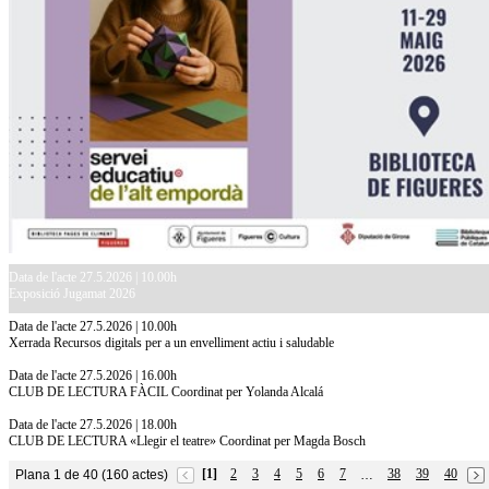
Data de l'acte 27.5.2026 | 10.00h
Exposició Jugamat 2026
Data de l'acte 27.5.2026 | 10.00h
Xerrada Recursos digitals per a un envelliment actiu i saludable
Data de l'acte 27.5.2026 | 16.00h
CLUB DE LECTURA FÀCIL Coordinat per Yolanda Alcalá
Data de l'acte 27.5.2026 | 18.00h
CLUB DE LECTURA «Llegir el teatre» Coordinat per Magda Bosch
[1]
2
3
4
5
6
7
38
39
40
Plana 1 de 40 (160 actes)
…