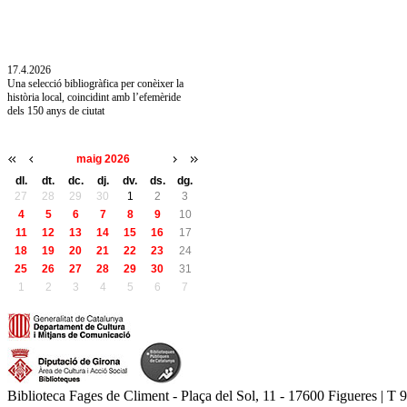
10.7.2026
Acollim l'exposició «Vicenç Pagès Jordà,
l'art de llegir» de la Diputació de Girona fins
a l'1 de setembre
17.4.2026
Una selecció bibliogràfica per conèixer la
història local, coincidint amb l’efemèride
dels 150 anys de ciutat
maig 2026
dl.
dt.
dc.
dj.
dv.
ds.
dg.
27
28
29
30
1
2
3
4
5
6
7
8
9
10
11
12
13
14
15
16
17
18
19
20
21
22
23
24
25
26
27
28
29
30
31
1
2
3
4
5
6
7
Biblioteca Fages de Climent - Plaça del Sol, 11 - 17600 Figueres | T