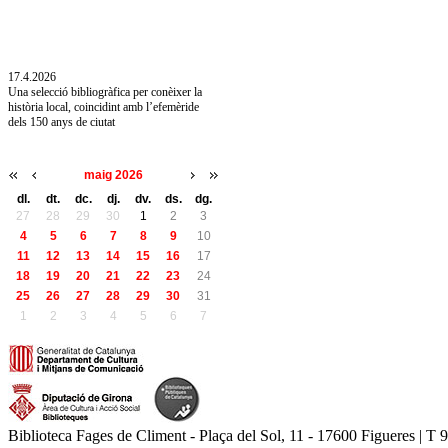
10.7.2026
Acollim l'exposició «Vicenç Pagès Jordà,
l'art de llegir» de la Diputació de Girona fins
a l'1 de setembre
17.4.2026
Una selecció bibliogràfica per conèixer la
història local, coincidint amb l’efemèride
dels 150 anys de ciutat
maig 2026
dl.
dt.
dc.
dj.
dv.
ds.
dg.
27
28
29
30
1
2
3
4
5
6
7
8
9
10
11
12
13
14
15
16
17
18
19
20
21
22
23
24
25
26
27
28
29
30
31
1
2
3
4
5
6
7
Biblioteca Fages de Climent - Plaça del Sol, 11 - 17600 Figueres | T