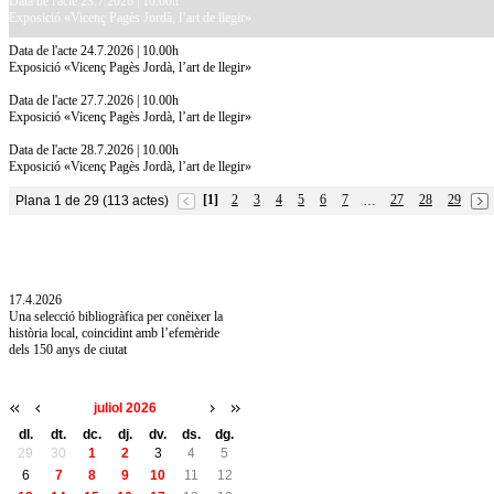
Data de l'acte 23.7.2026 | 10.00h
Exposició «Vicenç Pagès Jordà, l’art de llegir»
Data de l'acte 24.7.2026 | 10.00h
Exposició «Vicenç Pagès Jordà, l’art de llegir»
Data de l'acte 27.7.2026 | 10.00h
Exposició «Vicenç Pagès Jordà, l’art de llegir»
Data de l'acte 28.7.2026 | 10.00h
Exposició «Vicenç Pagès Jordà, l’art de llegir»
[1]
2
3
4
5
6
7
27
28
29
Plana 1 de 29 (113 actes)
…
10.7.2026
Acollim l'exposició «Vicenç Pagès Jordà,
l'art de llegir» de la Diputació de Girona fins
a l'1 de setembre
17.4.2026
Una selecció bibliogràfica per conèixer la
història local, coincidint amb l’efemèride
dels 150 anys de ciutat
juliol 2026
dl.
dt.
dc.
dj.
dv.
ds.
dg.
29
30
1
2
3
4
5
6
7
8
9
10
11
12