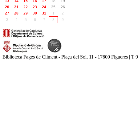
13
14
15
16
17
18
19
20
21
22
23
24
25
26
27
28
29
30
31
1
2
3
4
5
6
7
8
9
Biblioteca Fages de Climent - Plaça del Sol, 11 - 17600 Figueres | T