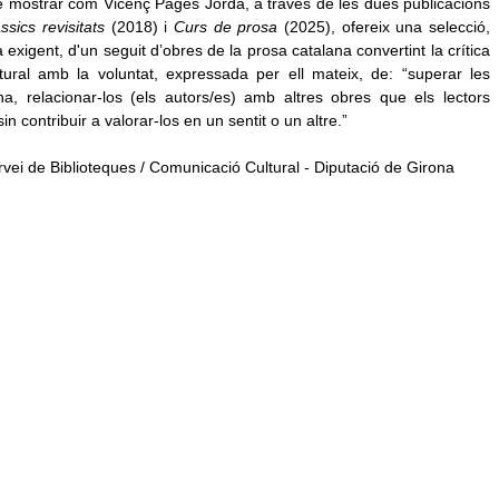
e mostrar com Vicenç Pagès Jordà, a través de les dues publicacions
ssics revisitats
(2018) i
Curs de prosa
(2025), ofereix una selecció,
ra exigent, d'un seguit d’obres de la prosa catalana convertint la crítica
ural amb la voluntat, expressada per ell mateix, de: “superar les
ana, relacionar-los (els autors/es) amb altres obres que els lectors
 contribuir a valorar-los en un sentit o un altre.”
ervei de Biblioteques / Comunicació Cultural - Diputació de Girona