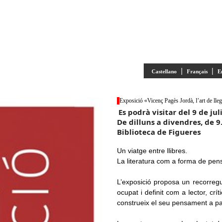
|
|
Castellano
Français
E
Exposició «Vicenç Pagès Jordà, l’art de lleg
Es podrà visitar del 9 de ju
De dilluns a divendres, de 9.
Biblioteca de Figueres
Un viatge entre llibres.
La literatura com a forma de pens
L’exposició proposa un recorregu
ocupat i definit com a lector, crí
construeix el seu pensament a parti