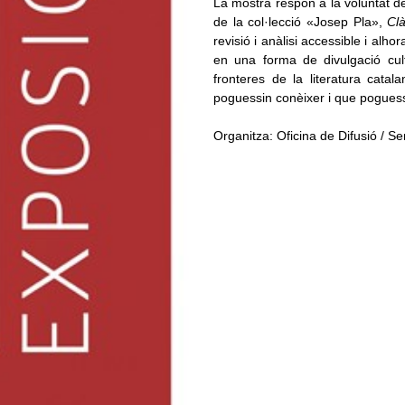
La mostra respon a la voluntat d
de la col·lecció «Josep Pla»,
Clà
revisió i anàlisi accessible i alho
en una forma de divulgació cult
fronteres de la literatura catal
poguessin conèixer i que poguessin
Organitza: Oficina de Difusió / S