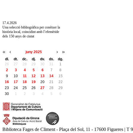
10.7.2026
Acollim l'exposició «Vicenç Pagès Jordà,
l'art de llegir» de la Diputació de Girona fins
a l'1 de setembre
17.4.2026
Una selecció bibliogràfica per conèixer la
història local, coincidint amb l’efemèride
dels 150 anys de ciutat
juny 2025
dl.
dt.
dc.
dj.
dv.
ds.
dg.
26
27
28
29
30
31
1
2
3
4
5
6
7
8
9
10
11
12
13
14
15
16
17
18
19
20
21
22
23
24
25
26
27
28
29
30
1
2
3
4
5
6
Biblioteca Fages de Climent - Plaça del Sol, 11 - 17600 Figueres | T