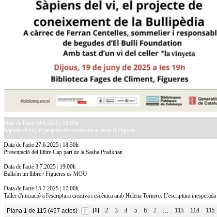
Data de l'acte 19.6.2025 | 19.00h
Sàpiens del vi, el projecte de coneixement de la Bullipèdia
Data de l'acte 27.6.2025 | 18.30h
Presentació del llibre Cap part de la Sasha Pradkhan
Data de l'acte 3.7.2025 | 19.00h
Balla'm un llibre / Figueres es MOU
Data de l'acte 15.7.2025 | 17.00h
Taller d'iniciació a l'escriptura creativa i escènica amb Helena Tornero. L'escriptura inesperada
[1]
2
3
4
5
6
7
113
114
115
Plana 1 de 115 (457 actes)
…