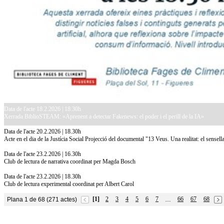
Data de l'acte 18.2.2026 | 18.30h
Xerrada BiblioSTEAM: «Aprenent a detectar Fakenews: el poder i el perill de la IA»
Data de l'acte 20.2.2026 | 18.30h
Acte en el dia de la Justícia Social Projecció del documental "13 Veus. Una realitat: el sensell
Data de l'acte 23.2.2026 | 16.30h
Club de lectura de narrativa coordinat per Magda Bosch
Data de l'acte 23.2.2026 | 18.30h
Club de lectura experimental coordinat per Albert Carol
[1]
2
3
4
5
6
7
66
67
68
Plana 1 de 68 (271 actes)
…
10.7.2026
Acollim l'exposició «Vicenç Pagès Jordà,