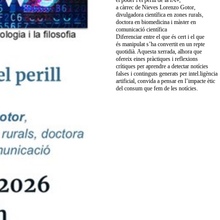
el poder i el perill de la IA»,
a càrrec de Nieves Lorenzo Gotor,
divulgadora científica en zones rurals,
doctora en biomedicina i màster en
comunicació científica
Diferenciar entre el que és cert i el que
és manipulat s’ha convertit en un repte
quotidià. Aquesta xerrada, alhora que
ofereix eines pràctiques i reflexions
crítiques per aprendre a detectar notícies
falses i continguts generats per intel.ligència
artificial, convida a pensar en l’impacte ètic
del consum que fem de les notícies.