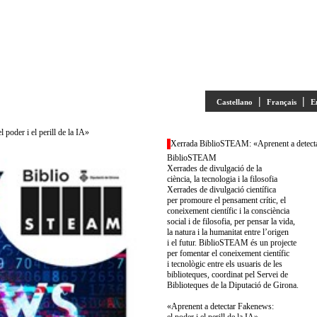
|
|
Castellano
Français
E
oder i el perill de la IA»
Xerrada BiblioSTEAM: «Aprenent a detectar 
BiblioSTEAM
Xerrades de divulgació de la
ciència, la tecnologia i la filosofia
Xerrades de divulgació científica
per promoure el pensament crític, el
coneixement científic i la consciència
social i de filosofia, per pensar la vida,
la natura i la humanitat entre l’origen
i el futur. BiblioSTEAM és un projecte
per fomentar el coneixement científic
i tecnològic entre els usuaris de les
biblioteques, coordinat pel Servei de
Biblioteques de la Diputació de Girona.
«Aprenent a detectar Fakenews: