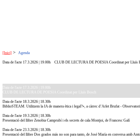
>
[Inici]
Agenda
Data de l'acte 17.3.2026 | 19.00h
CLUB DE LECTURA DE POESIA Coordinat per Lluís 
Data de l'acte 17.3.2026 | 19.00h
CLUB DE LECTURA DE POESIA Coordinat per Lluís Bosch
Data de l'acte 18.3.2026 | 18.30h
BiblioSTEAM. Utilitzem la IA de manera ètica i legal?», a càrrec d’Arlet Brufat - Observatori
Data de l'acte 19.3.2026 | 18.30h
Presentació del llibre Zenobia Camprubí i els secrets de cala Montjoi, de Francesc Galí
Data de l'acte 23.3.2026 | 18.30h
Presentació del llibre Dos grados más no son para tanto, de José María en conversa amb An