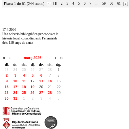
[1]
2
3
4
5
6
7
59
60
61
Plana 1 de 61 (244 actes)
…
10.7.2026
Acollim l'exposició «Vicenç Pagès Jordà,
l'art de llegir» de la Diputació de Girona fins
a l'1 de setembre
17.4.2026
Una selecció bibliogràfica per conèixer la
història local, coincidint amb l’efemèride
dels 150 anys de ciutat
març 2026
dl.
dt.
dc.
dj.
dv.
ds.
dg.
23
24
25
26
27
28
1
2
3
4
5
6
7
8
9
10
11
12
13
14
15
16
17
18
19
20
21
22
23
24
25
26
27
28
29
30
31
1
2
3
4
5