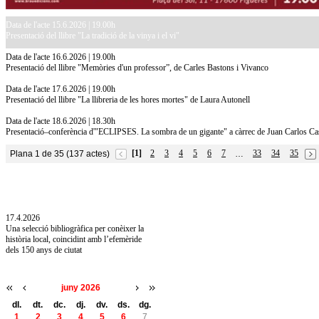
Data de l'acte 15.6.2026 | 19.00h
Presentació del llibre "La tradició de la vinya i el vi"
Data de l'acte 16.6.2026 | 19.00h
Presentació del llibre "Memòries d'un professor”, de Carles Bastons i Vivanco
Data de l'acte 17.6.2026 | 19.00h
Presentació del llibre "La llibreria de les hores mortes" de Laura Autonell
Data de l'acte 18.6.2026 | 18.30h
Presentació–conferència d'"ECLIPSES. La sombra de un gigante" a càrrec de Juan Carlos Casad
[1]
2
3
4
5
6
7
33
34
35
Plana 1 de 35 (137 actes)
…
10.7.2026
Acollim l'exposició «Vicenç Pagès Jordà,
l'art de llegir» de la Diputació de Girona fins
a l'1 de setembre
17.4.2026
Una selecció bibliogràfica per conèixer la
història local, coincidint amb l’efemèride
dels 150 anys de ciutat
juny 2026
dl.
dt.
dc.
dj.
dv.
ds.
dg.
1
2
3
4
5
6
7