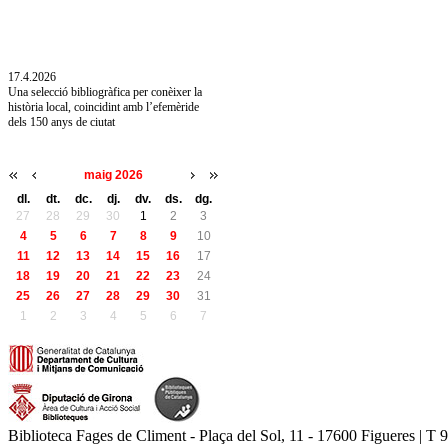
10.7.2026
Acollim l'exposició «Vicenç Pagès Jordà,
l'art de llegir» de la Diputació de Girona fins
a l'1 de setembre
17.4.2026
Una selecció bibliogràfica per conèixer la
història local, coincidint amb l’efemèride
dels 150 anys de ciutat
maig 2026
dl.
dt.
dc.
dj.
dv.
ds.
dg.
27
28
29
30
1
2
3
4
5
6
7
8
9
10
11
12
13
14
15
16
17
18
19
20
21
22
23
24
25
26
27
28
29
30
31
1
2
3
4
5
6
7
Biblioteca Fages de Climent - Plaça del Sol, 11 - 17600 Figueres | T