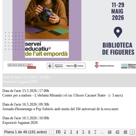
Data de l'acte 15.5.2026 | 10.00h
Exposició Jugamat 2026
Data de l'acte 15.5.2026 | 17.00h
Contes per a nadons - L’elefanta Miranda i el cuc Ulisses Cacauet Teatre · (- 3 anys)
Data de l'acte 16.5.2026 | 09.30h
Jornada d'homenatge a Pep Subirós amb motiu del 10è aniversari de la seva mort.
Data de l'acte 16.5.2026 | 10.00h
Exposició Jugamat 2026
[1]
2
3
4
5
6
7
44
45
46
Plana 1 de 46 (181 actes)
…