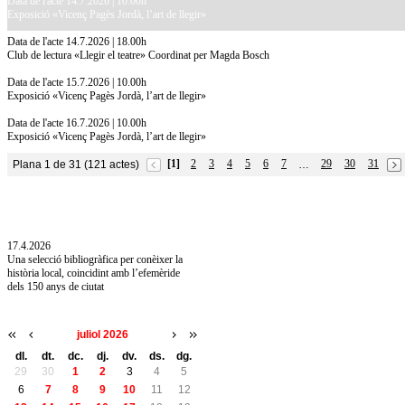
Data de l'acte 14.7.2026 | 10.00h
Exposició «Vicenç Pagès Jordà, l’art de llegir»
Data de l'acte 14.7.2026 | 18.00h
Club de lectura «Llegir el teatre» Coordinat per Magda Bosch
Data de l'acte 15.7.2026 | 10.00h
Exposició «Vicenç Pagès Jordà, l’art de llegir»
Data de l'acte 16.7.2026 | 10.00h
Exposició «Vicenç Pagès Jordà, l’art de llegir»
[1]
2
3
4
5
6
7
29
30
31
Plana 1 de 31 (121 actes)
…
10.7.2026
Acollim l'exposició «Vicenç Pagès Jordà,
l'art de llegir» de la Diputació de Girona fins
a l'1 de setembre
17.4.2026
Una selecció bibliogràfica per conèixer la
història local, coincidint amb l’efemèride
dels 150 anys de ciutat
juliol 2026
dl.
dt.
dc.
dj.
dv.
ds.
dg.
29
30
1
2
3
4
5
6
7
8
9
10
11
12