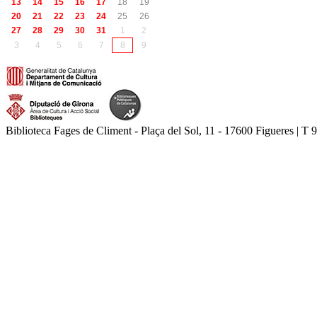
13
14
15
16
17
18
19
20
21
22
23
24
25
26
27
28
29
30
31
1
2
3
4
5
6
7
8
9
Biblioteca Fages de Climent - Plaça del Sol, 11 - 17600 Figueres | T