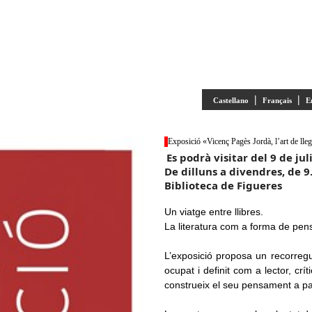
|
|
Castellano
Français
E
Exposició «Vicenç Pagès Jordà, l’art de lleg
Es podrà visitar del 9 de ju
De dilluns a divendres, de 9.
Biblioteca de Figueres
Un viatge entre llibres.
La literatura com a forma de pens
L’exposició proposa un recorregu
ocupat i definit com a lector, crí
construeix el seu pensament a parti