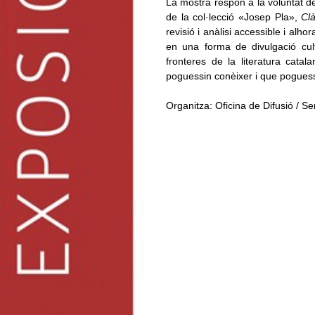
La mostra respon a la voluntat d
de la col·lecció «Josep Pla»,
Clà
revisió i anàlisi accessible i alho
en una forma de divulgació cult
fronteres de la literatura catal
poguessin conèixer i que poguessin
Organitza: Oficina de Difusió / S