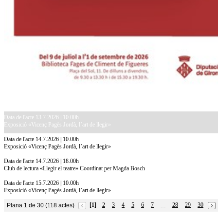
Data de l'acte 13.7.2026 | 10.00h
Exposició «Vicenç Pagès Jordà, l’art de llegir»
Data de l'acte 14.7.2026 | 10.00h
Exposició «Vicenç Pagès Jordà, l’art de llegir»
Data de l'acte 14.7.2026 | 18.00h
Club de lectura «Llegir el teatre» Coordinat per Magda Bosch
Data de l'acte 15.7.2026 | 10.00h
Exposició «Vicenç Pagès Jordà, l’art de llegir»
[1]
2
3
4
5
6
7
28
29
30
Plana 1 de 30 (118 actes)
…
10.7.2026