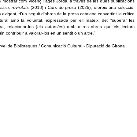
e mostrar com Vicenç Pagès Jordà, a través de les dues publicacions
ssics revisitats
(2018) i
Curs de prosa
(2025), ofereix una selecció,
ra exigent, d'un seguit d’obres de la prosa catalana convertint la crítica
ural amb la voluntat, expressada per ell mateix, de: “superar les
ana, relacionar-los (els autors/es) amb altres obres que els lectors
 contribuir a valorar-los en un sentit o un altre.”
ervei de Biblioteques / Comunicació Cultural - Diputació de Girona