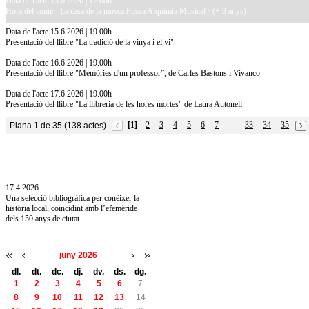
Data de l'acte 13.6.2026 | 12.00h
Hora del conte - La casa de la mosca Fosca Alquímia Musical · (+ 3 anys)
Data de l'acte 15.6.2026 | 19.00h
Presentació del llibre "La tradició de la vinya i el vi"
Data de l'acte 16.6.2026 | 19.00h
Presentació del llibre "Memòries d'un professor”, de Carles Bastons i Vivanco
Data de l'acte 17.6.2026 | 19.00h
Presentació del llibre "La llibreria de les hores mortes" de Laura Autonell
[1]
2
3
4
5
6
7
33
34
35
Plana 1 de 35 (138 actes)
…
10.7.2026
Acollim l'exposició «Vicenç Pagès Jordà,
l'art de llegir» de la Diputació de Girona fins
a l'1 de setembre
17.4.2026
Una selecció bibliogràfica per conèixer la
història local, coincidint amb l’efemèride
dels 150 anys de ciutat
juny 2026
dl.
dt.
dc.
dj.
dv.
ds.
dg.
1
2
3
4
5
6
7
8
9
10
11
12
13
14