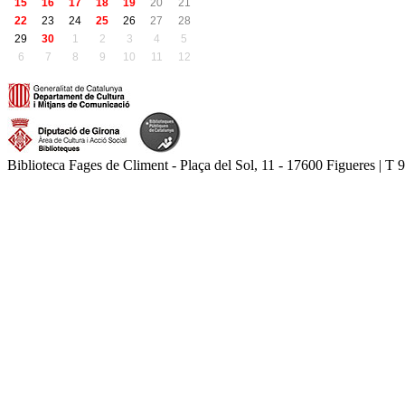
15
16
17
18
19
20
21
22
23
24
25
26
27
28
29
30
1
2
3
4
5
6
7
8
9
10
11
12
Biblioteca Fages de Climent - Plaça del Sol, 11 - 17600 Figueres | T