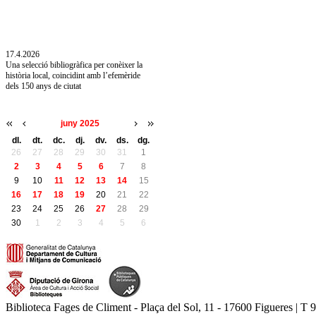
10.7.2026
Acollim l'exposició «Vicenç Pagès Jordà,
l'art de llegir» de la Diputació de Girona fins
a l'1 de setembre
17.4.2026
Una selecció bibliogràfica per conèixer la
història local, coincidint amb l’efemèride
dels 150 anys de ciutat
juny 2025
dl.
dt.
dc.
dj.
dv.
ds.
dg.
26
27
28
29
30
31
1
2
3
4
5
6
7
8
9
10
11
12
13
14
15
16
17
18
19
20
21
22
23
24
25
26
27
28
29
30
1
2
3
4
5
6
Biblioteca Fages de Climent - Plaça del Sol, 11 - 17600 Figueres | T