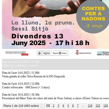
Data de l'acte 13.6.2025 | 17.00h
Contes per a nadons (- 3 anys)
Data de l'acte 14.6.2025 | 11.00h
Visita guiada al celler Terra Remota de la DO Empordà
Data de l'acte 14.6.2025 | 12.00h
Contes refrescants · H6Clown (+ 3 anys)
Data de l'acte 16.6.2025 | 18.30h
Presentació del llibre Totes les olors del món de Neus Safont, a càrrec d'Enric Tubert en conv
[1]
2
3
4
5
6
7
114
115
116
Plana 1 de 116 (463 actes)
…