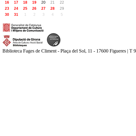
16
17
18
19
20
21
22
23
24
25
26
27
28
29
30
31
1
2
3
4
5
Biblioteca Fages de Climent - Plaça del Sol, 11 - 17600 Figueres | T