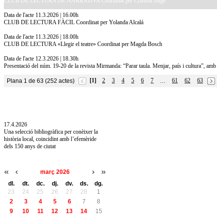
CLUB DE LECTURA DE NARRATIVA Coordinat per Cristina Jutge
Data de l'acte 11.3.2026 | 16.00h
CLUB DE LECTURA FÀCIL Coordinat per Yolanda Alcalá
Data de l'acte 11.3.2026 | 18.00h
CLUB DE LECTURA «Llegir el teatre» Coordinat per Magda Bosch
Data de l'acte 12.3.2026 | 18.30h
Presentació del núm. 19-20 de la revista Mirmanda: “Parar taula. Menjar, país i cultura”, amb
[1]
2
3
4
5
6
7
61
62
63
Plana 1 de 63 (252 actes)
…
10.7.2026
Acollim l'exposició «Vicenç Pagès Jordà,
l'art de llegir» de la Diputació de Girona fins
a l'1 de setembre
17.4.2026
Una selecció bibliogràfica per conèixer la
història local, coincidint amb l’efemèride
dels 150 anys de ciutat
març 2026
dl.
dt.
dc.
dj.
dv.
ds.
dg.
23
24
25
26
27
28
1
2
3
4
5
6
7
8
9
10
11
12
13
14
15